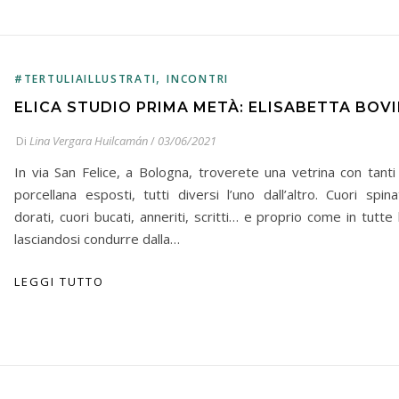
,
#TERTULIAILLUSTRATI
INCONTRI
ELICA STUDIO PRIMA METÀ: ELISABETTA BOV
Di
Lina Vergara Huilcamán
/
03/06/2021
In via San Felice, a Bologna, troverete una vetrina con tanti 
porcellana esposti, tutti diversi l’uno dall’altro. Cuori spinat
dorati, cuori bucati, anneriti, scritti… e proprio come in tutte
lasciandosi condurre dalla…
LEGGI TUTTO