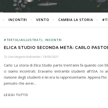
INCONTRI
VENTO
CAMBIA LA STORIA
#T
,
#TERTULIAILLUSTRATI
INCONTRI
ELICA STUDIO SECONDA METÀ: CARLO PASTO
Di
Lina Vergara Huilcamán
/
19/06/2021
Carlo: La storia di Elica Studio parte trent’anni fa quando con E
ci siamo incontrati. Eravamo entrambi studenti all’ISIA. Io an
riunione degli studenti e lei era la rappresentante. Appena l’ho
pensato che avrei…
LEGGI TUTTO