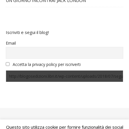
UN GIORNO INCONTRAI JACK LONDON
Iscriviti e segui il blog!
Email
Accetta la privacy policy per iscriverti
Questo sito utilizza cookie per fornire funzionalità dei social
Bard Tema di
WP Royal
.