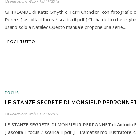
Di
Redazione Web
/
15/11/2018
GHIRLANDE di Katie Smyth e Terri Chandler, con fotografie di
Perers [ ascolta il focus / scarica il pdf ] Chi ha detto che le ghi
usano solo a Natale? Questo manuale propone una serie…
LEGGI TUTTO
FOCUS
LE STANZE SEGRETE DI MONSIEUR PERRONNE
Di
Redazione Web
/
12/11/2018
LE STANZE SEGRETE DI MONSIEUR PERRONNET di Antonio 
[ ascolta il focus / scarica il pdf ] L’amatissimo illustratore 