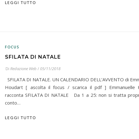
LEGGI TUTTO
FOCUS
SFILATA DI NATALE
Di
Redazione Web
/
05/11/2018
SFILATA DI NATALE. UN CALENDARIO DELL’AVVENTO di Emm
Houdart [ ascolta il focus / scarica il pdf ] Emmanuelle
racconta SFILATA DI NATALE Da 1 a 25: non si tratta propr
conto…
LEGGI TUTTO