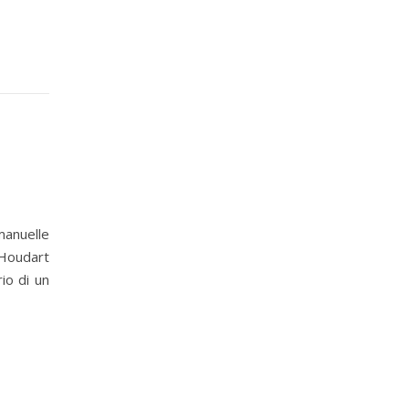
anuelle
 Houdart
io di un