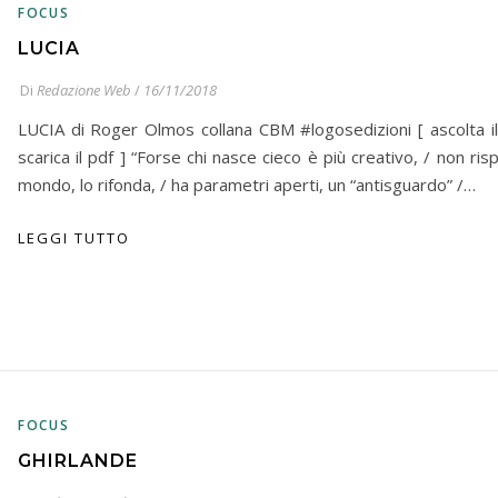
FOCUS
LUCIA
Di
Redazione Web
/
16/11/2018
LUCIA di Roger Olmos collana CBM #logosedizioni [ ascolta il
scarica il pdf ] “Forse chi nasce cieco è più creativo, / non risp
mondo, lo rifonda, / ha parametri aperti, un “antisguardo” /…
LEGGI TUTTO
FOCUS
GHIRLANDE