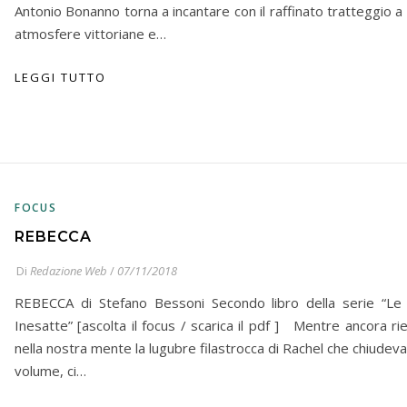
Antonio Bonanno torna a incantare con il raffinato tratteggio a 
atmosfere vittoriane e…
LEGGI TUTTO
FOCUS
REBECCA
Di
Redazione Web
/
07/11/2018
REBECCA di Stefano Bessoni Secondo libro della serie “Le
Inesatte” [ascolta il focus / scarica il pdf ] Mentre ancora ri
nella nostra mente la lugubre filastrocca di Rachel che chiudeva
volume, ci…