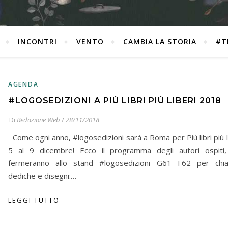
INCONTRI
VENTO
CAMBIA LA STORIA
#T
AGENDA
#LOGOSEDIZIONI A PIÙ LIBRI PIÙ LIBERI 2018
Di
Redazione Web
/
28/11/2018
Come ogni anno, #logosedizioni sarà a Roma per Più libri più li
5 al 9 dicembre! Ecco il programma degli autori ospiti,
fermeranno allo stand #logosedizioni G61 F62 per chiac
dediche e disegni:…
LEGGI TUTTO