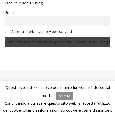
Iscriviti e segui il blog!
Email
Accetta la privacy policy per iscriverti
Questo sito utilizza cookie per fornire funzionalità dei social
Bard Tema di
WP Royal
.
media.
Accetta
Continuando a utilizzare questo sito web, si accetta l’utilizzo
TORNA IN ALTO
dei cookie. Ulteriori informazioni sui cookie e come disabilitarli: