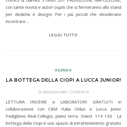
Comics & Games STAND 201 PADIGLIONE NAPOLEONE,
con tante novità e autori ospiti che si fermeranno allo stand
per dediche e disegni. Per i più piccoli che desiderano
incontrare…
LEGGI TUTTO
AGENDA
LA BOTTEGA DELLA CIOPI A LUCCA JUNIOR!
Di
Redazione Web
/
25/09/2018
LETTURA INSIEME e LABORATORI GRATUITI in
collaborazione con CBM Italia Onlus e Lucca Junior
Padiglione Real Collegio, piano terra Stand 114 136 La
bottega della Ciopi è uno spazio di intrattenimento gratuito