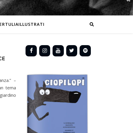
ERTULIAILLUSTRATI
CE
anza.” –
un tema
iardino