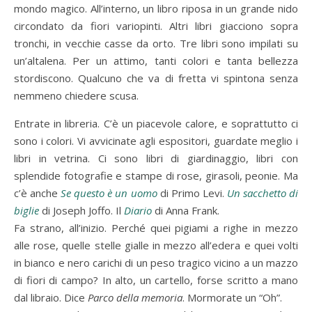
mondo magico. All’interno, un libro riposa in un grande nido
circondato da fiori variopinti. Altri libri giacciono sopra
tronchi, in vecchie casse da orto. Tre libri sono impilati su
un’altalena. Per un attimo, tanti colori e tanta bellezza
stordiscono. Qualcuno che va di fretta vi spintona senza
nemmeno chiedere scusa.
Entrate in libreria. C’è un piacevole calore, e soprattutto ci
sono i colori. Vi avvicinate agli espositori, guardate meglio i
libri in vetrina. Ci sono libri di giardinaggio, libri con
splendide fotografie e stampe di rose, girasoli, peonie. Ma
c’è anche
Se questo è un uomo
di Primo Levi.
Un sacchetto di
biglie
di Joseph Joffo. Il
Diario
di Anna Frank.
Fa strano, all’inizio. Perché quei pigiami a righe in mezzo
alle rose, quelle stelle gialle in mezzo all’edera e quei volti
in bianco e nero carichi di un peso tragico vicino a un mazzo
di fiori di campo? In alto, un cartello, forse scritto a mano
dal libraio. Dice
Parco della memoria
. Mormorate un “Oh”.