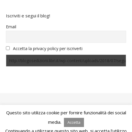
Iscriviti e segui il blog!
Email
Accetta la privacy policy per iscriverti
Questo sito utilizza cookie per fornire funzionalità dei social
Bard Tema di
WP Royal
.
media.
Accetta
Continuando a utilizzare questo sito web, si accetta l’utilizzo