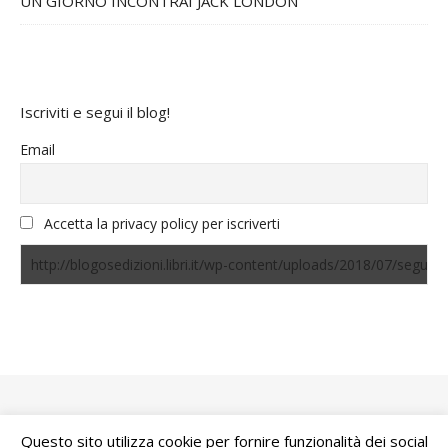
UN GIORNO INCONTRAI JACK LONDON
Iscriviti e segui il blog!
Email
Accetta la privacy policy per iscriverti
Questo sito utilizza cookie per fornire funzionalità dei social
Bard Tema di
WP Royal
.