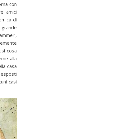
orna con
re amici
omica di
, grande
kammer’,
icemente
asi cosa
eme alla
lla casa
 esposti
uni casi