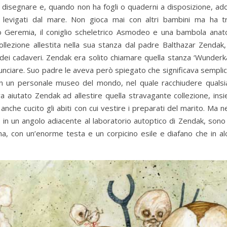
e disegnare e, quando non ha fogli o quaderni a disposizione, ad
si levigati dal mare. Non gioca mai con altri bambini ma ha t
iato Geremia, il coniglio scheletrico Asmodeo e una bambola anat
ollezione allestita nella sua stanza dal padre Balthazar Zendak
dei cadaveri. Zendak era solito chiamare quella stanza ‘Wunder
unciare. Suo padre le aveva però spiegato che significava sempl
in un personale museo del mondo, nel quale racchiudere qualsi
 aiutato Zendak ad allestire quella stravagante collezione, insi
he cucito gli abiti con cui vestire i preparati del marito. Ma ne
 in un angolo adiacente al laboratorio autoptico di Zendak, sono
na, con un’enorme testa e un corpicino esile e diafano che in alc