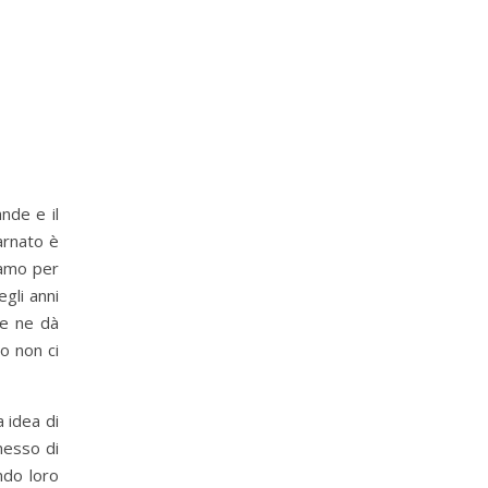
nde e il
arnato è
tiamo per
egli anni
ce ne dà
go non ci
 idea di
messo di
ndo loro