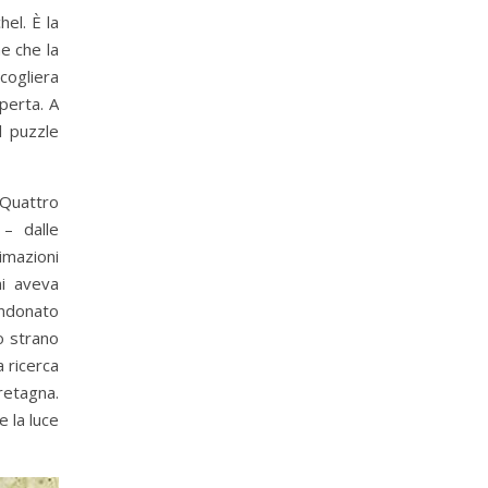
el. È la
e che la
cogliera
perta. A
l puzzle
 Quattro
 – dalle
nimazioni
ni aveva
andonato
o strano
a ricerca
retagna.
e la luce