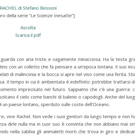
RACHEL di Stefano Bessoni
bro della serie “Le Scienze Inesatte”]
Ascolta
Scarica il pdf
 ci guarda con aria triste e vagamente minacciosa. Ha la testa gra
ino con un colletto che fa pensare a un’epoca lontana. Il suo inc
elati di malinconia e la bocca si apre nel viso come una ferita. S
a. Il tempo in cui è ambientata è indefinito: potrebbe trattarsi d
 momento imprecisato nel futuro. Sappiamo che c’è una guerra: 
e solcano il cielo come banchi di balene o capodogli. Anche del luo
di un paese lontano, sperduto sulle coste dell’Oceano.
mare, vive Rachel. Non vede i suoi genitori da lungo tempo e non ha
enza dirle nulla ma in cuor suo è convinta che non abbiano mai s
do nella sabbia gli animaletti morti che trova in giro e dedica