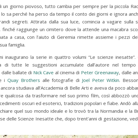
di un giorno piovoso, tutto cambia per sempre per la piccola Rach
o sa perché ha perso da tempo il conto dei giorni e ignora anch
randi segreti. Attirata dalla sua luce, comincia a vagare sulla s
 finché raggiunge un cimitero dove la attende una macabra sco
rnata a casa, con l’aiuto di Geremia rimette assieme i pezzi de
sua famiglia.
i inaugurano la serie in quattro volumi “Le scienze inesatte”.
sa di tutte le suggestioni accumulate dall’autore nel tempo
 dalle ballate di
Nick Cave
al cinema di
Peter Greenaway
, dalle a
e i
Quay Brothers
alle fotografie di
Joel Peter Witkin
. Besso
 ancora studiava all’Accademia di Belle Arti e aveva da poco abb
gnare qualcosa da trasformare nel suo primo film, così abbozzò un
cedimenti oscuri ed esoterici, tradizioni popolari e fiabe. Andò all
ecchiare quel suo mondo ideale e lo trovò tra la Normandia e la B
Paese delle Scienze Inesatte che, dopo trent’anni di gestazione, ved