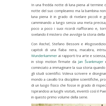
In una fredda notte di luna piena al termine 
notte del suo compleanno ma la bambina non l
luna piena è in grado di rivelare piccoli e g
camminando a lungo senza una meta precisa,
poco a poco i suoi ricordi riaffiorano e, to
svelando il mistero che avvolge la storia della 
Con
Rachel
, Stefano Bessoni e #logosedizion
capitoli di una fiaba nera, macabra, intri
Wunderkammer
ai rapporti tra arte e scienza,
in stop motion firmate da
Jan Švankmajer
cominciato a immaginare la sua storia quando
gli studi scientifici. Voleva scrivere e dise
mondo a cavallo tra discipline scientifiche, pro
di un luogo fisico che fosse in grado di risp
Ispirandosi ai luoghi visitati, inventò così il 
in questo primo volume della serie.