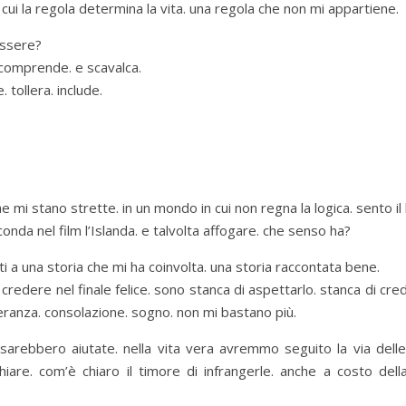
cui la regola determina la vita. una regola che non mi appartiene.
essere?
za comprende. e scavalca.
. tollera. include.
 mi stano strette. in un mondo in cui non regna la logica. sento i
onda nel film l’Islanda. e talvolta affogare. che senso ha?
ti a una storia che mi ha coinvolta. una storia raccontata bene.
i credere nel finale felice. sono stanca di aspettarlo. stanca di cr
peranza. consolazione. sogno. non mi bastano più.
i sarebbero aiutate. nella vita vera avremmo seguito la via delle
are. com’è chiaro il timore di infrangerle. anche a costo dell