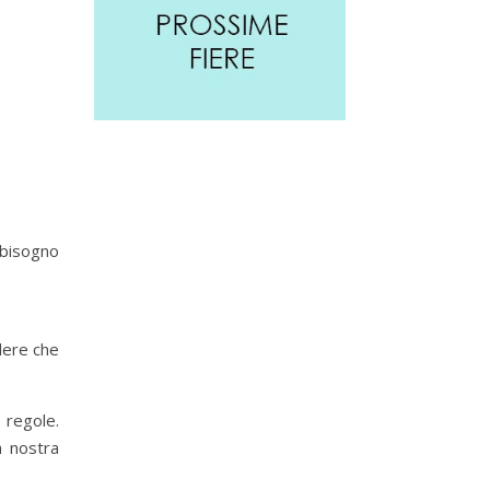
l bisogno
edere che
 regole.
a nostra