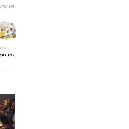
commenti
ECENTE
 MAURO.