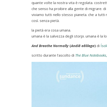
quante volte la nostra vita è regolata. costr
che senso ha proibire alla gente di migrare. d
viviamo tutti nello stesso pianeta. che a tutti
così. senza pietà.
la pietà era cosa umana.
umana è la salvezza degli storpi. umana è la l
And Breathe Normally
(
Andið eðlilega
)
di
Íso
scritto durante l’ascolto di
The Blue Notebooks