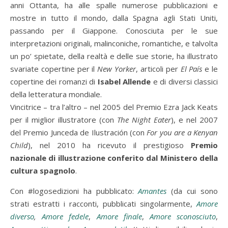
anni Ottanta, ha alle spalle numerose pubblicazioni e
mostre in tutto il mondo, dalla Spagna agli Stati Uniti,
passando per il Giappone. Conosciuta per le sue
interpretazioni originali, malinconiche, romantiche, e talvolta
un po’ spietate, della realtà e delle sue storie, ha illustrato
svariate copertine per il
New Yorker
, articoli per
El País
e le
copertine dei romanzi di
Isabel Allende
e di diversi classici
della letteratura mondiale.
Vincitrice – tra l’altro – nel 2005 del Premio Ezra Jack Keats
per il miglior illustratore (con
The Night Eater
), e nel 2007
del Premio Junceda de Ilustración (con
For you are a Kenyan
Child
), nel 2010 ha ricevuto il prestigioso
Premio
nazionale di illustrazione conferito dal Ministero della
cultura spagnolo
.
Con #logosedizioni ha pubblicato:
Amantes
(da cui sono
strati estratti i racconti, pubblicati singolarmente,
Amore
diverso
,
Amore fedele
,
Amore finale
,
Amore sconosciuto
,