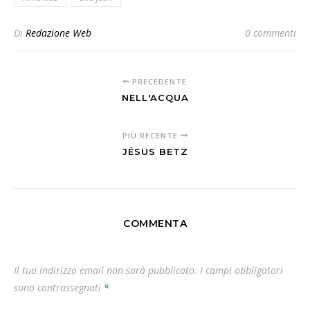
Di
Redazione Web
0 commenti
PRECEDENTE
NELL'ACQUA
PIÙ RECENTE
JÉSUS BETZ
COMMENTA
Il tuo indirizzo email non sarà pubblicato.
I campi obbligatori
sono contrassegnati
*