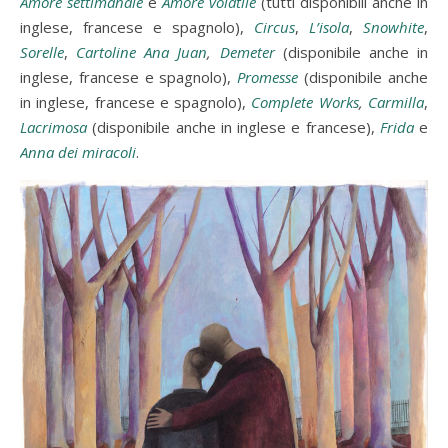
Amore settimanale
e
Amore volatile
(tutti disponibili anche in
inglese, francese e spagnolo),
Circus
,
L’isola
,
Snowhite
,
Sorelle
,
Cartoline Ana Juan
,
Demeter
(disponibile anche in
inglese, francese e spagnolo),
Promesse
(disponibile anche
in inglese, francese e spagnolo),
Complete Works
,
Carmilla
,
Lacrimosa
(disponibile anche in inglese e francese),
Frida
e
Anna dei miracoli
.