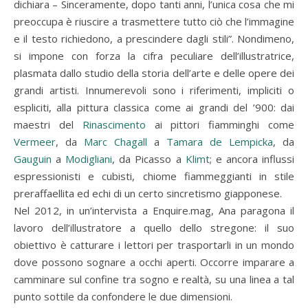
dichiara – Sinceramente, dopo tanti anni, l’unica cosa che mi
preoccupa è riuscire a trasmettere tutto ciò che l’immagine
e il testo richiedono, a prescindere dagli stili”. Nondimeno,
si impone con forza la cifra peculiare dell’illustratrice,
plasmata dallo studio della storia dell’arte e delle opere dei
grandi artisti. Innumerevoli sono i riferimenti, impliciti o
espliciti, alla pittura classica come ai grandi del ’900: dai
maestri del
Rinascimento
ai pittori fiamminghi come
Vermeer
, da
Marc Chagall
a
Tamara de Lempicka
, da
Gauguin
a
Modigliani
, da Picasso a
Klimt
; e ancora influssi
espressionisti e cubisti, chiome fiammeggianti in stile
preraffaellita ed echi di un certo sincretismo giapponese.
Nel 2012, in un’intervista a Enquire.mag, Ana paragona il
lavoro dell’illustratore a quello dello stregone: il suo
obiettivo è catturare i lettori per trasportarli in un mondo
dove possono sognare a occhi aperti. Occorre imparare a
camminare sul confine tra sogno e realtà, su una linea a tal
punto sottile da confondere le due dimensioni.