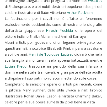
un’immagine allegata a una pregiata edizione dell’
Enrico IV
di Shakespeare, e altri nobili destrieri popolano i disegni del
celebre illustratore di fiabe vittoriano
Arthur Rackham
.
La fascinazione per i cavalli non è affatto un fenomeno
esclusivamente occidentale, come dimostrano le xilografie
dell’artista giapponese
Hiroshi Yoshida
o le opere del
pittore indiano Shaikh Muhammad Amir di Karraya.
Alcuni artisti, poi, godevano di un legame privilegiato con
questi animali: la scultrice Elisabeth Frink imparò a cavalcare
a soli tre anni,
Henri de Toulouse-Lautrec
dichiarò che nella
sua famiglia si montava in sella appena battezzati, mentre
Lucian Freud
trascorse un periodo della sua infanzia a
dormire nelle stalle tra i cavalli, e gran parte dell’età adulta
a dilapidare il suo patrimonio scommettendo sulle corse.
Completano la selezione opere di artisti più recenti, come
la pittrice Mary Sumner, dallo stile vivace e naïf, l’ironico
illustratore Rohan Daniel Eason, e l’artista Charming Baker,
celebre per le sue opere surreali dai pixel bene in vista.