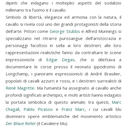
dipinti che indagano i molteplici aspetti del sodalizio
millenario tra l’uomo e il cavallo.
Simbolo di libertà, eleganza ed armonia con la natura, il
cavallo si rivela così uno dei grandi protagonisti della storia
dell’arte. Pittori come
George Stubbs
e Alfred Munnings si
specializzano nel ritrarre purosangue dell’aristocrazia e
personaggi facoltosi in sella ai loro destrieri; alle loro
rappresentazioni realistiche fanno da contraltare le scene
impressioniste di
Edgar Degas
, che si dilettava a
documentare le corse presso il neonato ippodromo di
Longchamp, i panorami espressionisti di André Brasilier,
popolati di cavalli azzurri e rossi, e i destrieri surrealisti di
René Magritte
. Ma l’umanità ha assegnato al cavallo anche
profondi significati archetipici, e molti artisti hanno indagato
la portata simbolica di questo animale; tra questi,
Marc
Chagall
,
Pablo Picasso
e
Franz Marc
, i cui cavalli blu
divennero opere emblematiche del movimento artistico
Der Blaue Reiter
(il Cavaliere blu).