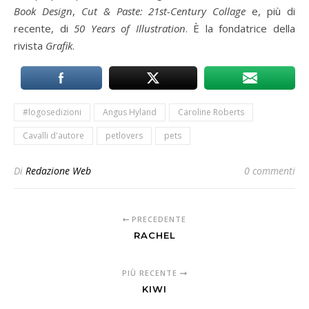
Book Design
,
Cut & Paste: 21st-Century Collage
e, più di
recente, di
50 Years of Illustration
. È la fondatrice della
rivista
Grafik
.
#logosedizioni
Angus Hyland
Caroline Roberts
Cavalli d'autore
petlovers
pets
Di
Redazione Web
0 commenti
PRECEDENTE
RACHEL
PIÙ RECENTE
KIWI