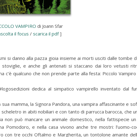
CCOLO VAMPIRO
di Joann Sfar
ascolta il focus
/
scarica il pdf
]
smi si danno alla pazza gioia insieme ai morti usciti dalle tombe d
 stoviglie, e anche gli antenati si staccano dai loro vetusti ritr
ma c’è qualcuno che non prende parte alla festa: Piccolo Vampiro 
#logosedizioni dedica al simpatico vampirello inventato dal fu
 a sua mamma, la Signora Pandora, una vampira affascinante e sofi
o scheletro in abiti nobiliari e con tanto di parrucca barocca, che
glia non può mancare un animale domestico, nella fattispecie un
ma Pomodoro, e nella casa vivono anche tre mostri: l’uomo-coc
tro con tre occhi Oftalmo e Margherita, un tontolone amante dell