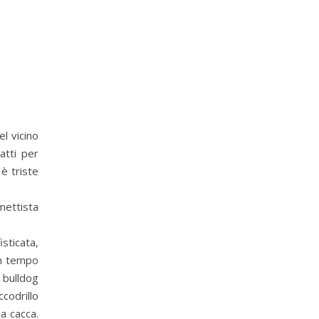
el vicino
atti per
è triste
mettista
sticata,
 un tempo
 bulldog
codrillo
a cacca.