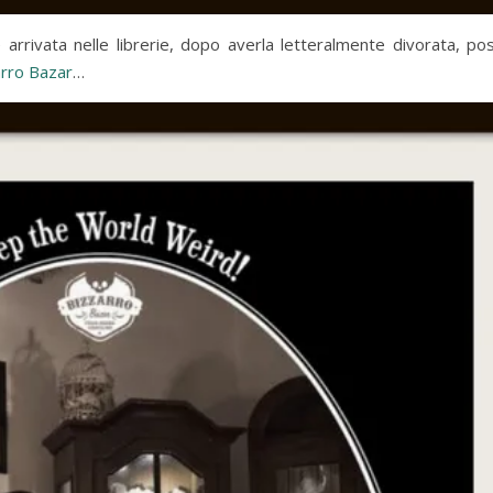
 arrivata nelle librerie, dopo averla letteralmente divorata, po
arro Bazar
…