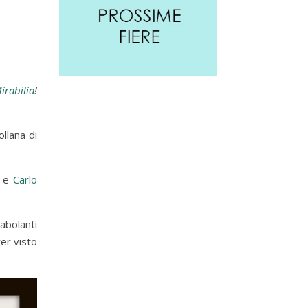
rabilia
!
llana di
e
Carlo
abolanti
ver visto